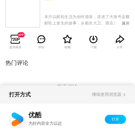
本片以邮轮生活为创作源泉，讲述了天海号这艘
邮轮上发生的故事，从船长大卫、酒店总监裴冷
展开
翠、娱乐部经理、米其林三星主厨、宾客关系部
新人等八名性格各异的工作人员主视角出发，每
集以不同的游客作为故事主导人物，讲述爱情、
超清画质
评论
收藏
下载
分享
友情以及亲情等不同主题的故事。
热门评论
暂无评论
打开方式
继续使用浏览器
Copyright©
2026
优酷 youku.com
版权所有
优酷
京ICP备06050721号-1
打开
为好内容全力以赴