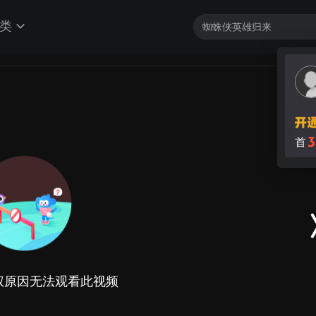
类
3
首
权原因无法观看此视频