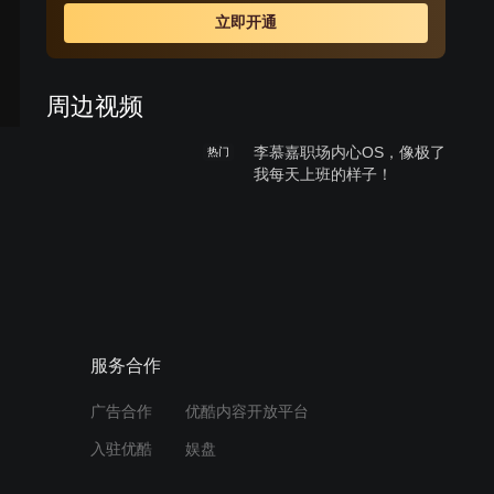
立即开通
周边视频
李慕嘉职场内心OS，像极了
热门
我每天上班的样子！
01:31
《二龙湖·“村”暖花开2》爆
笑开场，热梗频出快乐不断
01:06
服务合作
孙弈秋遭遇失业危机，面对
广告合作
优酷内容开放平台
困难勇往直前
入驻优酷
娱盘
00:59