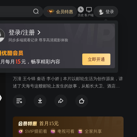
会员特惠
登录
历史
客户端
登录/注册
视频
讨论
同步多端观看记录 尊享高清观影体验
花漾天海
简介
立即开通
15
月每月
元，畅享精彩内容
剧情
喜剧
万潼 王今铎 秦语 李小娇 | 本片以邮轮生活为创作源泉，讲
述了天海号这艘邮轮上发生的故事，从船长大卫、酒店总
监裴冷翠、娱乐部经理、米其林三星主厨、宾客关系部新
人等八名性格各异的工作人员主视角出发，每集以不同的
游客作为故事主导人物，讲述爱情、友情以及亲情等不同
主题的故事。
首月15元