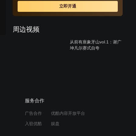
立即开通
周边视频
从前有座象牙山vol.1：谢广
坤凡尔赛式自夸
12:33
陆既明打听宁檬为何搬家 被
曾宇航吐槽渣男
02:26
服务合作
追求正义永不停歇，真相调
广告合作
优酷内容开放平台
查中！
入驻优酷
娱盘
01:08