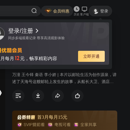
会员特惠
登录
历史
客户端
登录/注册
视频
讨论
同步多端观看记录 尊享高清观影体验
花漾天海
简介
立即开通
12
月每月
元，畅享精彩内容
剧情
喜剧
万潼 王今铎 秦语 李小娇 | 本片以邮轮生活为创作源泉，讲
述了天海号这艘邮轮上发生的故事，从船长大卫、酒店总
监裴冷翠、娱乐部经理、米其林三星主厨、宾客关系部新
人等八名性格各异的工作人员主视角出发，每集以不同的
游客作为故事主导人物，讲述爱情、友情以及亲情等不同
主题的故事。
首3月每月15元