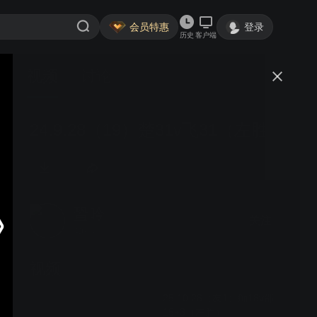
会员特惠
登录
历史
客户端
视频
讨论
24.9.28（19）楚31v飞31（左胜）
蛩吟
关注
40粉丝
视频
25.10.28（友1）痴18v邵
15+3（左胜）