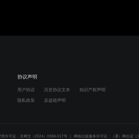
协议声明
用户协议
历史协议文本
知识产权声明
隐私政策
反盗链声明
营许可证：京网文（2024）0368-017号
网络出版服务许可证：（署）网出证（京