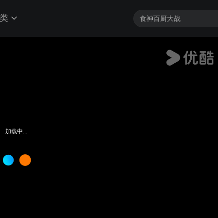
类
加载中...