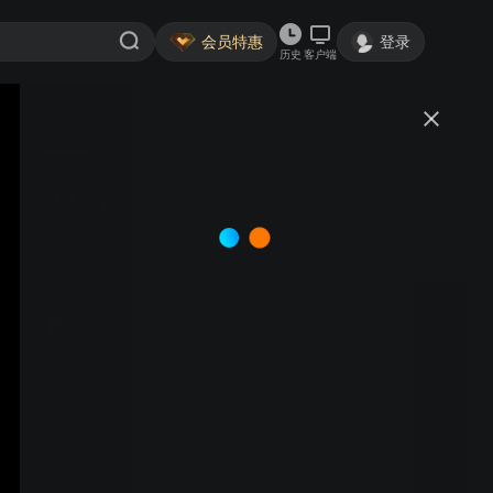
会员特惠
登录
历史
客户端
视频
讨论
23.11.1（14）金40v飞42（左胜）
蛩吟
关注
40粉丝
视频
25.10.28（友1）痴18v邵
15+3（左胜）