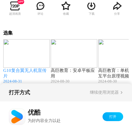
超清画质
评论
收藏
下载
分享
选集
6
02:29
02:57
G10复合翼无人机宣传
高巨教育：安卓平板应
高巨教育：单机
片
用
互平台原理视频
2024-08-31
2024-08-30
2024-08-30
打开方式
继续使用浏览器
Copyright©
2026
优酷 youku.com
版权所有
京ICP备06050721号-1
优酷
打开
为好内容全力以赴