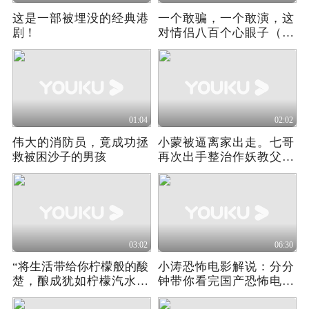
这是一部被埋没的经典港
一个敢骗，一个敢演，这
剧！
对情侣八百个心眼子（搭
讪的法则）
01:04
02:02
伟大的消防员，竟成功拯
小蒙被逼离家出走。七哥
救被困沙子的男孩
再次出手整治作妖教父谢
广坤。
03:02
06:30
“将生活带给你柠檬般的酸
小涛恐怖电影解说：分分
楚，酿成犹如柠檬汽水般
钟带你看完国产恐怖电影
的甘甜”
《诡替身》