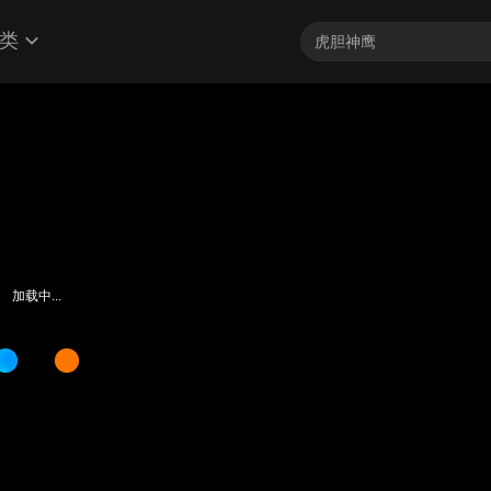
类
加载中...