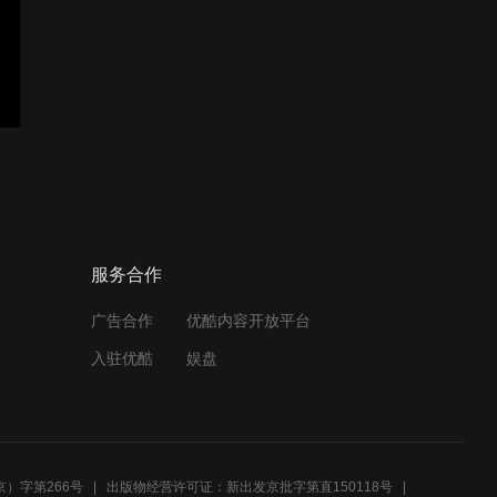
跨国调解服务 - 协助香港企
业与调解专业开拓粤港澳大
湾区市场, 最佳解决大湾区
争议之选.
国际争议解决与风险管理协
会（IDRRMI）国际调解服
务
服务合作
广告合作
优酷内容开放平台
入驻优酷
娱盘
）字第266号
出版物经营许可证：新出发京批字第直150118号