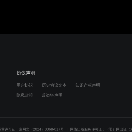
协议声明
用户协议
历史协议文本
知识产权声明
隐私政策
反盗链声明
营许可证：京网文（2024）0368-017号
网络出版服务许可证：（署）网出证（京