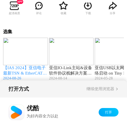
超清画质
评论
收藏
下载
分享
选集
7
03:11
04:13
子
【IAS 2024】亚信电子
亚信IO-Link主站&设备
亚信USB以太网i
方
最新TSN & EtherCAT与
软件协议栈解决方案演
络启动 on Tiny PX
2024-08-26
2024-08-14
2024-05-28
IO-Link技术整体解决方
示视频
ver演示视频
案演示视频
打开方式
继续使用浏览器
Copyright©
2026
优酷 youku.com
版权所有
京ICP备06050721号-1
优酷
打开
为好内容全力以赴