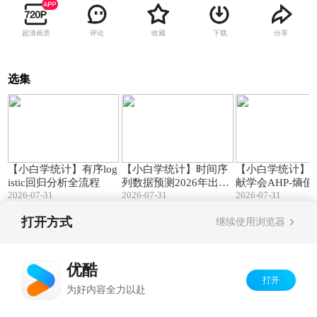
超清画质
评论
收藏
下载
分享
选集
16:41
07:09
【小白学统计】有序log
【小白学统计】时间序
【小白学统计】
istic回归分析全流程
列数据预测2026年出生
献学会AHP-熵
2026-07-31
2026-07-31
2026-07-31
人口为710万到723万
指标体系构建
打开方式
继续使用浏览器
Copyright©
2026
优酷 youku.com
版权所有
京ICP备06050721号-1
优酷
打开
为好内容全力以赴