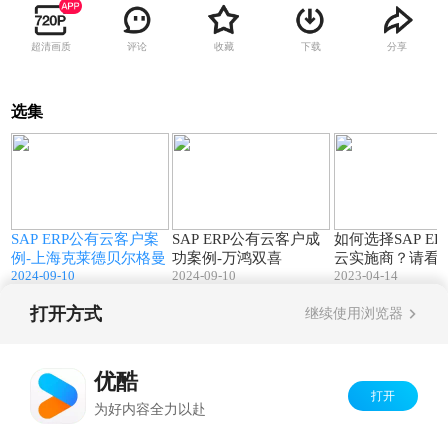
超清画质
评论
收藏
下载
分享
选集
4
02:26
02:53
SAP ERP公有云客户案
SAP ERP公有云客户成
如何选择SAP ER
例-上海克莱德贝尔格曼
功案例-万鸿双喜
云实施商？请看
2024-09-10
2024-09-10
2023-04-14
打开方式
继续使用浏览器
Copyright©
2026
优酷 youku.com
版权所有
京ICP备06050721号-1
优酷
打开
为好内容全力以赴