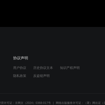
协议声明
用户协议
历史协议文本
知识产权声明
隐私政策
反盗链声明
营许可证：京网文（2024）0368-017号
网络出版服务许可证：（署）网出证（京