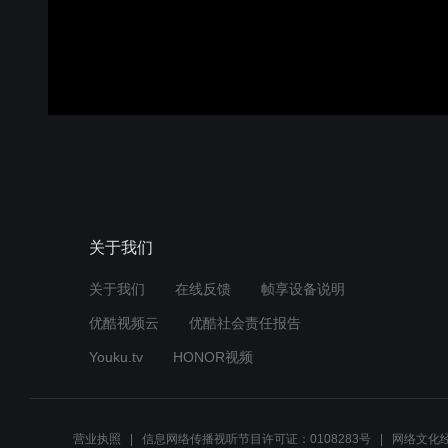
关于我们
关于我们
在线反馈
帧享设备说明
优酷视频云
优酷社会责任报告
Youku.tv
HONOR视频
营业执照
信息网络传播视听节目许可证：0108283号
网络文化经