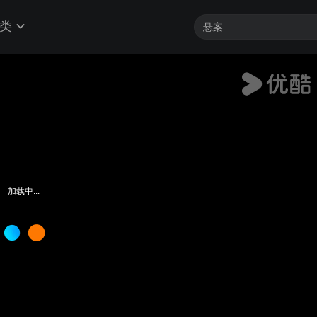
类
加载中...