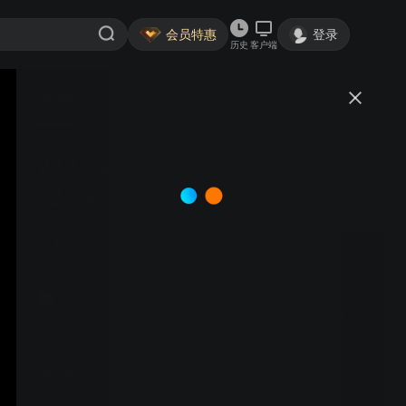
会员特惠
登录
历史
客户端
视频
讨论
23.10.18（友4）邵18+3v孙
22（右胜）
蛩吟
关注
40粉丝
视频