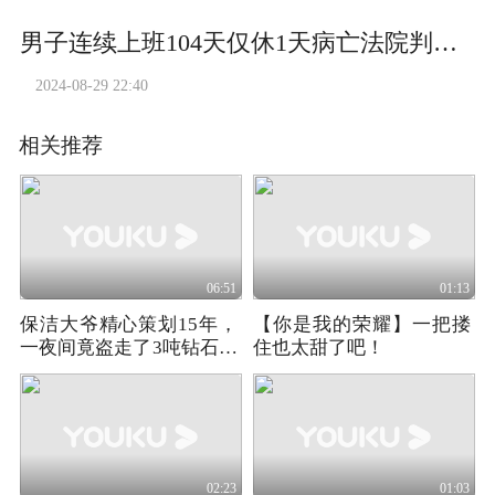
男子连续上班104天仅休1天病亡法院判赔20%责任
2024-08-29 22:40
相关推荐
06:51
01:13
保洁大爷精心策划15年，
【你是我的荣耀】一把搂
一夜间竟盗走了3吨钻石！
住也太甜了吧！
《完美无瑕》
02:23
01:03