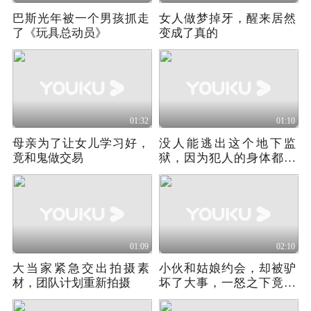
巴斯光年被一个男孩抓走
女人做梦掉牙，醒来居然
了《玩具总动员》
变成了真的
01:32
01:10
母亲为了让女儿学习好，
没人能逃出这个地下监
竟和鬼做交易
狱，因为犯人的身体都会
被植入炸弹！
01:09
02:10
大当家紧急交出拍摄素
小伙和姑娘约会，却被驴
材，团队计划重新拍摄
坏了大事，一怒之下竟和
驴杠上！2