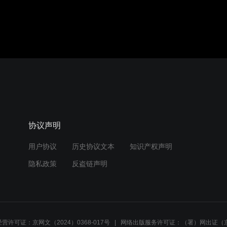
协议声明
用户协议
历史协议文本
知识产权声明
隐私政策
反盗链声明
营许可证：京网文（2024）0368-017号
网络出版服务许可证：（署）网出证（京