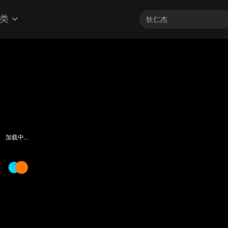
类
加载中...