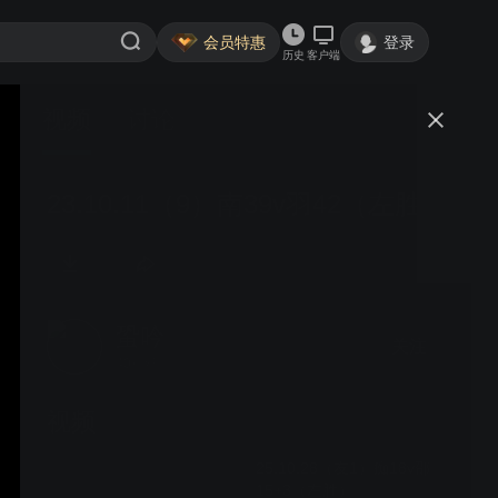
会员特惠
登录
历史
客户端
视频
讨论
23.10.11（9）南39v羽42（左胜）
蛩吟
关注
40粉丝
视频
25.10.28（友1）痴18v邵
15+3（左胜）