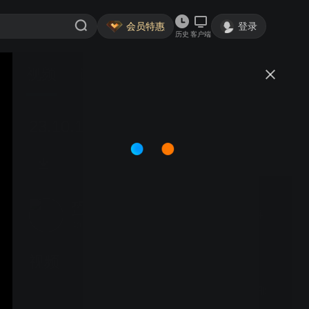
会员特惠
登录
历史
客户端
视频
讨论
23.10.11（7）飞32v金31（左胜）
蛩吟
关注
40粉丝
视频
25.10.28（友1）痴18v邵
15+3（左胜）