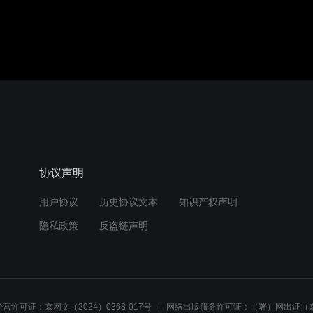
协议声明
用户协议
历史协议文本
知识产权声明
隐私政策
反盗链声明
营许可证：京网文（2024）0368-017号
网络出版服务许可证：（署）网出证（京