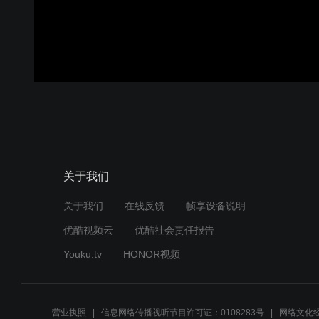
关于我们
关于我们
在线反馈
帧享设备说明
优酷视频云
优酷社会责任报告
Youku.tv
HONOR视频
营业执照
信息网络传播视听节目许可证：0108283号
网络文化经