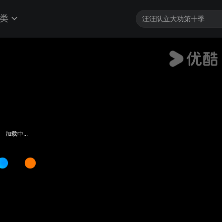
类
加载中...