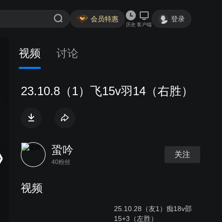
会员特惠
登录
历史
客户端
视频
讨论
23.10.8（1）飞15v羽14（右胜）
蛩吟
关注
40粉丝
视频
25.10.28（友1）痴18v邵
15+3（左胜）