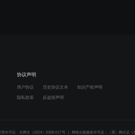
协议声明
用户协议
历史协议文本
知识产权声明
隐私政策
反盗链声明
营许可证：京网文（2024）0368-017号
网络出版服务许可证：（署）网出证（京