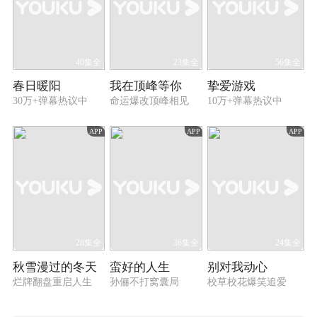
40集全
23集全
56集全
春日暖阳
我在顶峰等你
挚爱游戏
30万+弹幕热议中
命运爆改顶峰相见
10万+弹幕热议中
APP
APP
APP
28集全
36集全
24集全
秋雪漫过的冬天
蛮好的人生
别对我动心
烂牌翻盘重启人生
孙俪不打窝囊局
校草校花爆笑追爱