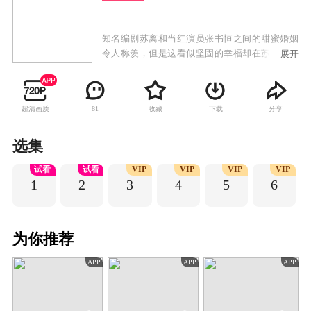
知名编剧苏离和当红演员张书恒之间的甜蜜婚姻
令人称羡，但是这看似坚固的幸福却在苏离收到
展开
一条匿名信息，告诉她张书恒出轨开始，逐渐出
现裂缝。随着不断深入调查，苏离最终确定了老
公出轨的事实，并且发现出轨的对象竟然是自己
超清画质
收藏
下载
分享
81
多年的闺蜜。面对友情和爱情的双双背叛，苏离
痛苦不堪。敢爰敢恨、冷静容智的苏离，当机立
断决定马上离婚，但是在询问律师后，发现张书
选集
恒名下因为之前投资失败几乎没有什么资产，如
试看
试看
VIP
VIP
VIP
VIP
果离婚，苏离还要把自己的一半身家分给张书
1
2
3
4
5
6
恒。无法接受的苏离决定在准备好一切离婚手续
之前假装自己不知情，暂缓离婚，但又咽不下这
口气，偷偷开始了对老公和闺蜜的报复。在报仇
过程中，苏离找出了给自己发匿名信息的人，张
为你推荐
书恒的女助理王刚刚。相处过程中，同样不幸福
的婚姻让两人惺惺相惜，在互帮互助的过程中，
APP
APP
APP
两人的友情也越来越坚固。