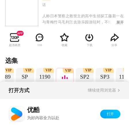
话
人称日本警察之救世主的高中生侦探工藤新一在
与青梅竹马毛利兰去游乐园游玩时，不经意中发
展开
现了行踪可疑的黑衣人。于是工藤新一尾随跟
踪，并目睹了黑衣人正在进行可疑交易。不料，
却被另一名黑衣人在背后击晕，被强行灌下一种
超清画质
收藏
下载
分享
118
名为APTX-4869的毒药，致使身体变小。为了在
不暴露真实身份并继续追踪黑衣人及其成员，情
急之下，工藤新一受到《福尔摩斯》的作者“阿瑟·
选集
柯南·道尔”和“江户川乱步”名字的启发，改名
VIP
VIP
VIP
VIP
VIP
V
为“江户川柯南”，并寄住在毛利兰的家中。作为
VIP
1189
SP
1190
SP2
SP3
119
侦探，柯南实在看不下去毛利小五郎经常做的一
些“发育不良”的错误推理，便帮助毛利小五郎破
了许多案子。
打开方式
继续使用浏览器
Copyright©
2026
优酷 youku.com
版权所有
优酷
京ICP备06050721号-1
打开
为好内容全力以赴