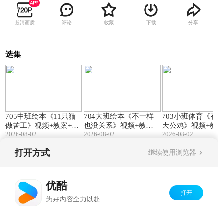
超清画质
评论
收藏
下载
分享
选集
15:26
28:40
705中班绘本《11只猫
704大班绘本《不一样
703小班体育《
做苦工》视频+教案+课
也没关系》视频+教案
大公鸡》视频+教
2026-08-02
2026-08-02
2026-08-02
件
+课件
乐
打开方式
继续使用浏览器
Copyright©
2026
优酷 youku.com
版权所有
京ICP备06050721号-1
优酷
打开
为好内容全力以赴