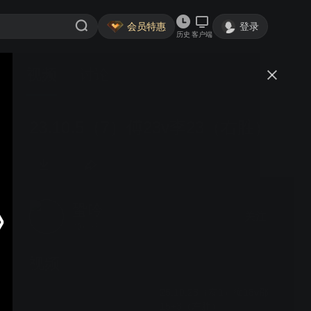
会员特惠
登录
历史
客户端
视频
讨论
23.10.5（7）傅23v李23（右胜）
蛩吟
关注
40粉丝
视频
25.10.28（友1）痴18v邵
15+3（左胜）