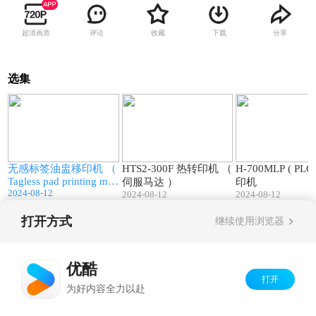
超清画质
评论
收藏
下载
分享
选集
2
01:59
00:40
无感标签油盅移印机 （
HTS2-300F 热转印机 （
H-700MLP ( PLC
Tagless pad printing mac
宝
伺服马达 ）
印机
hine )
2024-08-12
2024-08-12
2024-08-12
打开方式
继续使用浏览器
Copyright©
2026
优酷 youku.com
版权所有
京ICP备06050721号-1
优酷
打开
为好内容全力以赴