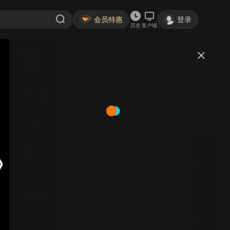
会员特惠
登录
历史
客户端
视频
讨论
23.10.18（4）南22v飞23（右胜）
蛩吟
关注
40粉丝
视频
25.10.28（友1）痴18v邵
15+3（左胜）