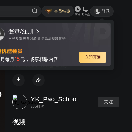
会员特惠
登录
历史
客户端
登录/注册
视频
讨论
同步多端观看记录 尊享高清观影体验
校友返校日活动 Alumni
立即开通
15
月每月
元，畅享精彩内容
Homecoming Day
YK_Pao_School
关注
205粉丝
视频