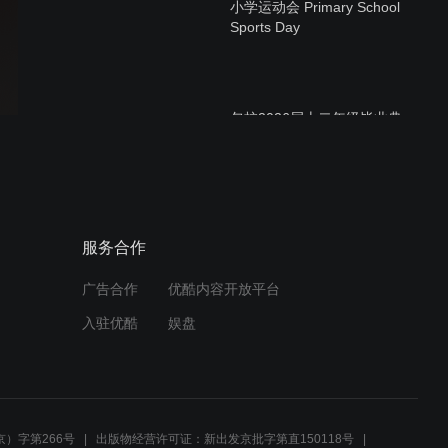
小学运动会 Primary School
Sports Day
包校2026届十二年级毕业典
礼 YK Pao School Class of
2026 Graduation
小学春季游园会 Primary
服务合作
School Spring Fair
广告合作
优酷内容开放平台
入驻优酷
娱盘
初中部迎学院体育日 House
Sports Day came to Pao
Middle School
）字第266号
出版物经营许可证：新出发京批字第直150118号