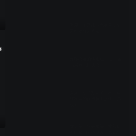
01:43
顾易中拒透露老鹰身份，怡
园行动疑云密布
03:05
播
作贼心虚的他逃过一劫，临
场展示抗日决心
01:45
女人不小心打翻了茶杯，竟
被家里的保姆伸手接住（影
视）
01:32
女人第一次去接头，竟被暗
处隐藏的特务发现（影视）