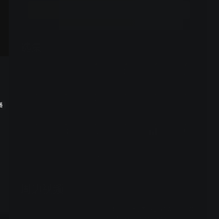
立即开通
选集
36集全
VIP
VIP
VIP
VIP
1
2
3
4
5
6
VIP
VIP
VIP
VIP
VIP
VIP
7
8
9
10
11
12
播
VIP
VIP
VIP
VIP
VIP
VIP
13
14
15
16
18
查看全部
周边视频
特工把纸条塞进鸡蛋里，竟