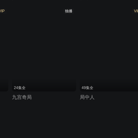
VIP
独播
VI
24集全
49集全
九宫奇局
局中人