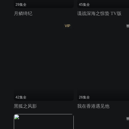
29集全
45集全
月鳞绮纪
谍战深海之惊蛰 TV版
VIP
42集全
26集全
黑狐之风影
我在香港遇见他