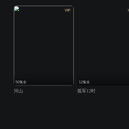
VIP
50集全
12集全
河山
孤军12时