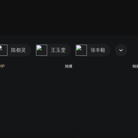
陈都灵
王玉雯
张丰毅
VIP
独播
独