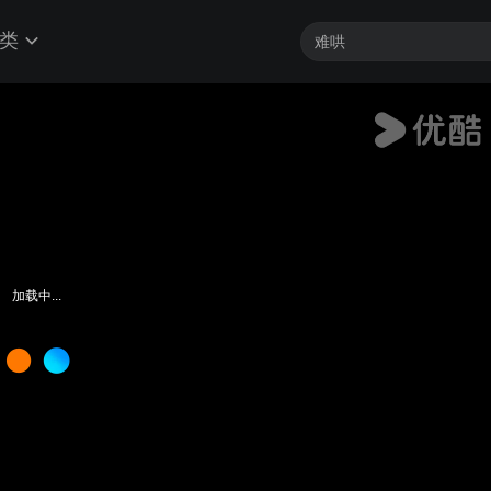
类
加载中...