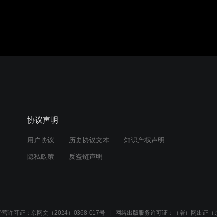
协议声明
用户协议
历史协议文本
知识产权声明
隐私政策
反盗链声明
营许可证：京网文（2024）0368-017号
网络出版服务许可证：（署）网出证（京