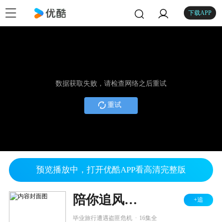
下载APP
数据获取失败，请检查网络之后重试
重试
预览播放中，打开优酷APP看高清完整版
陪你追风逐浪
+追
.
毕业旅行遭遇盗匪危机
16集全