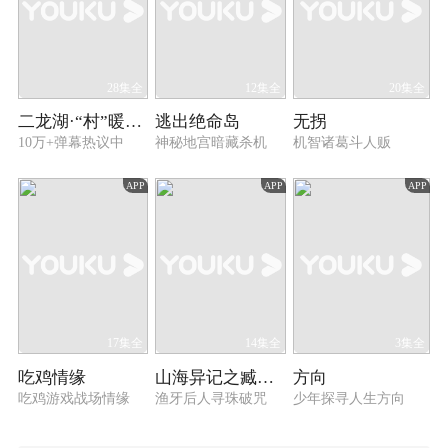
28集全
12集全
20集全
二龙湖·“村”暖花开2
逃出绝命岛
无拐
10万+弹幕热议中
神秘地宫暗藏杀机
机智诸葛斗人贩
APP
APP
APP
17集全
14集全
3集全
吃鸡情缘
山海异记之臧海沉珠
方向
吃鸡游戏战场情缘
渔牙后人寻珠破咒
少年探寻人生方向