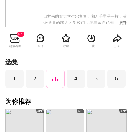
山村来的女大学生宋青青，和万千学子一样，满
怀憧憬的踏入大学校门，在丰富自己知识的同
展开
时，也和同学结交了深厚的同窗情谊。毕业之旅
中，宋青青几人无意间闯入一场盗匪的交易之
中，毕业旅行变成了一场考验生死的冒险之旅。
超清画质
评论
收藏
下载
分享
选集
1
2
4
5
6
为你推荐
APP
APP
APP