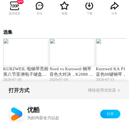
超清画质
评论
收藏
下载
分享
选集
00:28
11:10
KURZWEIL 电钢琴亮相
Nord vs Kurzweil 钢琴
Kurzweil KA P
第八节亚洲电子键盘音
音色大对决，K2088 K2
蓝色88键钢琴，
2026-07-30
2026-07-16
2026-07-15
乐节!
061 舞台电钢谁更强？
色双在线！
打开方式
继续使用浏览器
Copyright©
2026
优酷 youku.com
版权所有
京ICP备06050721号-1
优酷
打开
为好内容全力以赴