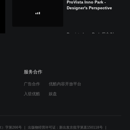
ProVista Inno Park -
Designer's Perspective
Provista Inno Park 保力创
科园
ProVista Inno Park Night
服务合作
View.mov
广告合作
优酷内容开放平台
入驻优酷
娱盘
ProVista Inno Park -
Jan.2024.mov
）字第266号
出版物经营许可证：新出发京批字第直150118号