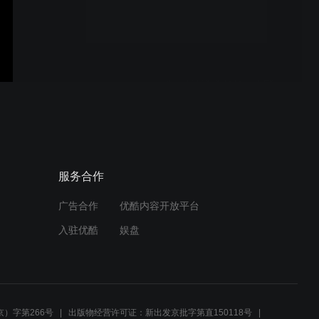
八一年军旗红红（上部）
八一军军旗旗红红（上部）
八一军.旗红（下部）
服务合作
广告合作
优酷内容开放平台
入驻优酷
娱盘
女声小合唱.我爱你中国.演
唱.沈阳好声音艺术团
）字第266号
出版物经营许可证：新出发京批字第直150118号