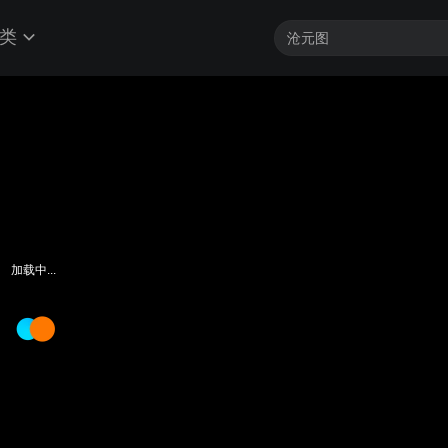
类
加载中...