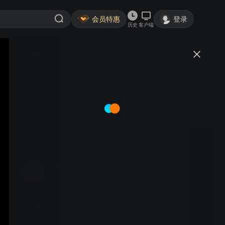
会员特惠
登录
历史
客户端
视频
讨论
2024辽宁地区风媛龍仕汇.影视演
员选拔储签会
老石豆山
关注
432粉丝
视频