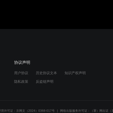
协议声明
用户协议
历史协议文本
知识产权声明
隐私政策
反盗链声明
营许可证：京网文（2024）0368-017号
网络出版服务许可证：（署）网出证（京