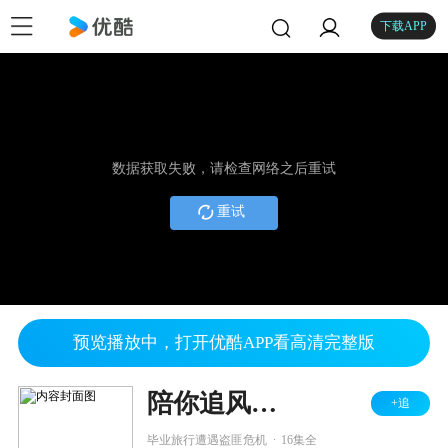
下载APP
数据获取失败，请检查网络之后重试
重试
预览播放中，打开优酷APP看高清完整版
陪你追风逐浪
+追
.
毕业旅行遭遇盗匪危机
16集全