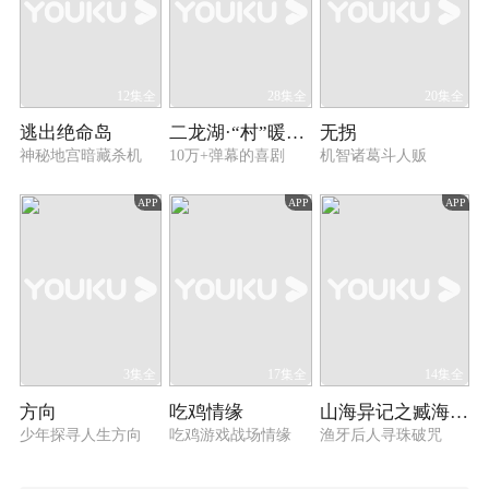
12集全
28集全
20集全
逃出绝命岛
二龙湖·“村”暖花开2
无拐
神秘地宫暗藏杀机
10万+弹幕的喜剧
机智诸葛斗人贩
APP
APP
APP
3集全
17集全
14集全
方向
吃鸡情缘
山海异记之臧海沉珠
少年探寻人生方向
吃鸡游戏战场情缘
渔牙后人寻珠破咒