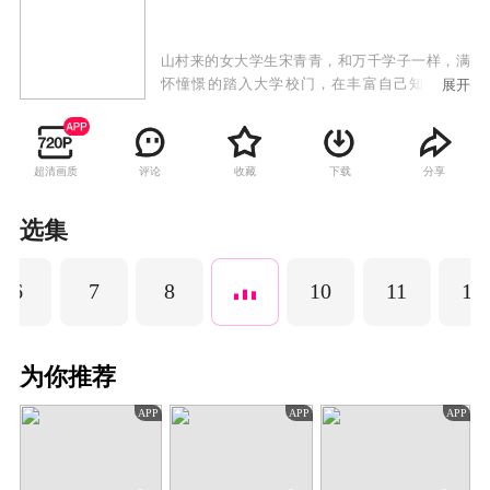
山村来的女大学生宋青青，和万千学子一样，满
怀憧憬的踏入大学校门，在丰富自己知识的同
展开
时，也和同学结交了深厚的同窗情谊。毕业之旅
中，宋青青几人无意间闯入一场盗匪的交易之
中，毕业旅行变成了一场考验生死的冒险之旅。
超清画质
评论
收藏
下载
分享
选集
6
7
8
10
11
12
为你推荐
APP
APP
APP