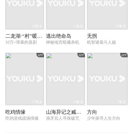
28集全
12集全
20集全
二龙湖·“村”暖花开2
逃出绝命岛
无拐
10万+弹幕的喜剧
神秘地宫暗藏杀机
机智诸葛斗人贩
APP
APP
APP
17集全
14集全
3集全
吃鸡情缘
山海异记之臧海沉珠
方向
吃鸡游戏战场情缘
渔牙后人寻珠破咒
少年探寻人生方向