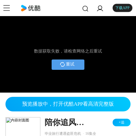
下载APP
数据获取失败，请检查网络之后重试
重试
预览播放中，打开优酷APP看高清完整版
陪你追风逐浪
+追
.
毕业旅行遭遇盗匪危机
16集全