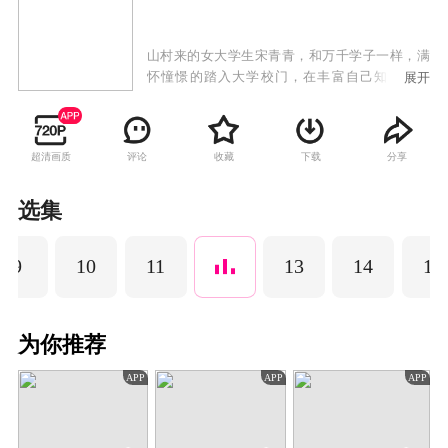
山村来的女大学生宋青青，和万千学子一样，满
怀憧憬的踏入大学校门，在丰富自己知识的同
展开
时，也和同学结交了深厚的同窗情谊。毕业之旅
中，宋青青几人无意间闯入一场盗匪的交易之
中，毕业旅行变成了一场考验生死的冒险之旅。
超清画质
评论
收藏
下载
分享
选集
9
10
11
13
14
15
为你推荐
APP
APP
APP