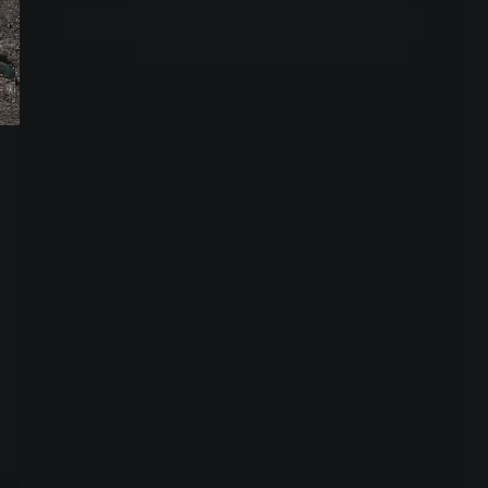
立即开通
选集
16集全
1
2
3
4
5
6
7
8
9
11
12
13
14
15
16
周边视频
停车争吵变重逢，老友相遇
何时归？