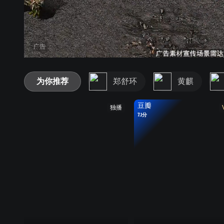
广告
为你推荐
郑舒环
黄麒
豆瓣
独播
7.1分