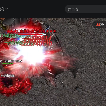
类
27
秒