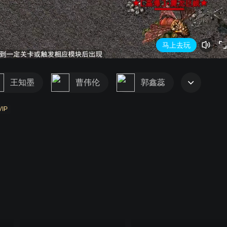
(优酷)网微剧备字(2024)第1228号
马上去玩
王知墨
曹伟伦
郭鑫蕊
VIP