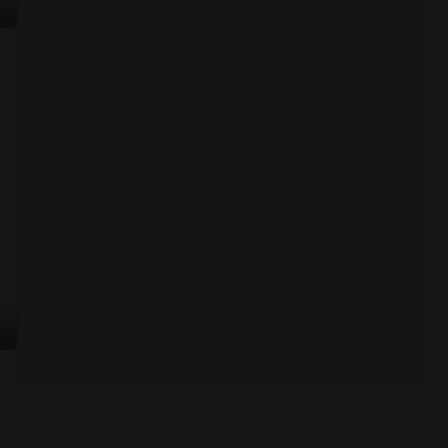
00:27
神秘人现身球馆，校队风云
再起：黄小明、郝帅加入与
否？
01:13
花痴蚊子闹笑话，青青机智
解围，太极缘分为他们搭桥
01:07
勇斗匪徒英雄救美 青春是一
预告
场追风逐浪的旅程
02:01