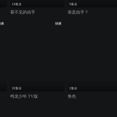
14集全
5集全
看不见的凶手
谁是凶手？
独播
独播
32集全
1集全
鸣龙少年 TV版
角色