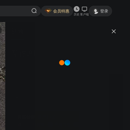
会员特惠
登录
历史
客户端
视频
讨论
陪你追风逐浪
简介
冒险
剧情
郑舒环 黄麒 王知墨 曹伟伦 | 山村来的女大学生宋青青，和
万千学子一样，满怀憧憬的踏入大学校门，在丰富自己知
识的同时，也和同学结交了深厚的同窗情谊。毕业之旅
中，宋青青几人无意间闯入一场盗匪的交易之中，毕业旅
行变成了一场考验生死的冒险之旅。
首月15元