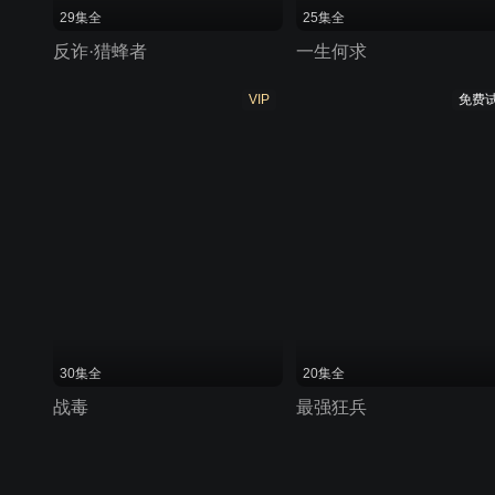
29集全
25集全
反诈·猎蜂者
一生何求
VIP
免费
30集全
20集全
战毒
最强狂兵