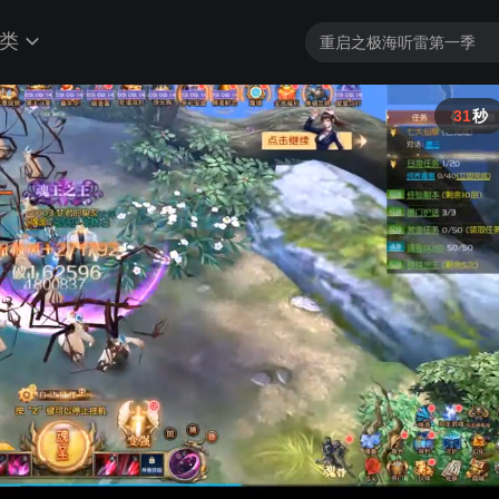
类
30
秒
(优酷)网微剧备字(2024)第1228号