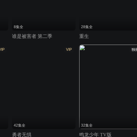
8集全
28集全
谁是被害者 第二季
重生
VIP
VIP
独
42集全
32集全
勇者无惧
鸣龙少年 TV版