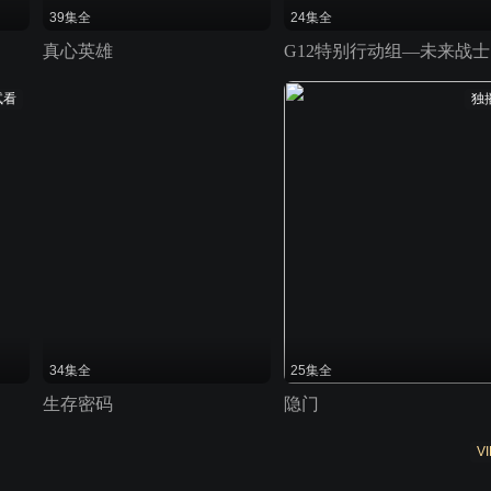
39集全
24集全
真心英雄
G12特别行动组—未来战士
试看
独
34集全
25集全
生存密码
隐门
VI