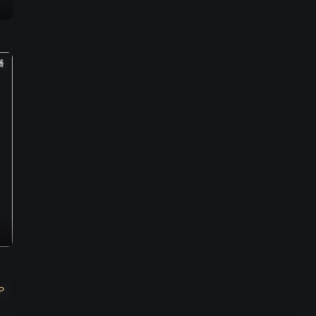
00:27
神秘人现身球馆，校队风云
再起：黄小明、郝帅加入与
否？
播
01:13
花痴蚊子闹笑话，青青机智
解围，太极缘分为他们搭桥
01:07
勇斗匪徒英雄救美 青春是一
预告
场追风逐浪的旅程
02:01
P