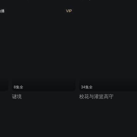
独播
VIP
8集全
34集全
谜境
校花与灌篮高守