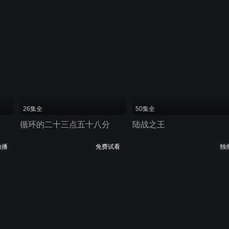
26集全
50集全
循环的二十三点五十八分
陆战之王
独播
免费试看
独