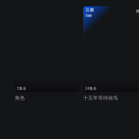
豆瓣
7.5分
1集全
24集全
角色
十五年等待候鸟