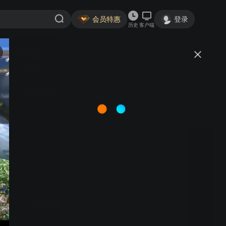
会员特惠
登录
历史
客户端
视频
讨论
陪你追风逐浪
简介
冒险
剧情
郑舒环 黄麒 王知墨 曹伟伦 | 山村来的女大学生宋青青，和
万千学子一样，满怀憧憬的踏入大学校门，在丰富自己知
识的同时，也和同学结交了深厚的同窗情谊。毕业之旅
中，宋青青几人无意间闯入一场盗匪的交易之中，毕业旅
行变成了一场考验生死的冒险之旅。
首月15元