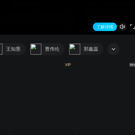
了解详情
王知墨
曹伟伦
郭鑫蕊
VIP
独