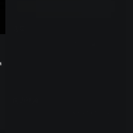
立即开通
选集
16集全
1
2
3
4
6
7
8
9
10
11
12
播
13
14
15
16
周边视频
停车争吵变重逢，老友相遇
何时归？