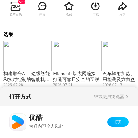
超清画质
评论
收藏
下载
分享
选集
01:47
02:34
构建融合AI、边缘智能
Microchip以太网连接，
汽车辐射加热、
和实时控制的智能机器
打造可靠且安全的互联
用检测及方向盘
2026-07-28
2026-07-21
2026-07-13
人
测和加热的低成
方案
打开方式
继续使用浏览器
Copyright©
2026
优酷 youku.com
版权所有
京ICP备06050721号-1
优酷
打开
为好内容全力以赴