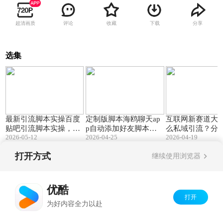
超清画质
评论
收藏
下载
分享
选集
08:14
04:49
最新引流脚本实操百度
定制版脚本海鸥聊天ap
互联网新赛道大
贴吧引流脚本实操，贴
p自动添加好友脚本详
么私域引流？分
2026-05-12
2026-04-25
2026-04-19
吧自动关注私信引流获
细视频分享
号起号引流方法
客详细教学
号自动引流脚本
打开方式
继续使用浏览器
学分享
Copyright©
2026
优酷 youku.com
版权所有
京ICP备06050721号-1
优酷
打开
为好内容全力以赴