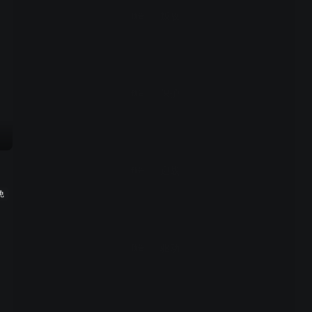
叛敌
预告
00:33
保护
预告
00:33
迎战
预告
免
00:33
驱动
预告
00:33