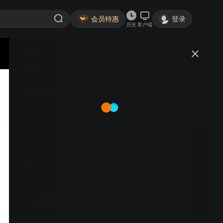
会员特惠
登录
历史
客户端
视频
讨论
29
冰火魔厨
简介
1778
新国风
仙侠神魔
热血
张杰 山新 钱琛 聂曦映 | 拥有冰火体质的少年厨师，被追杀
后幸得鬼厨相救，从此踏上以魔入厨的传奇之路。
首月15元