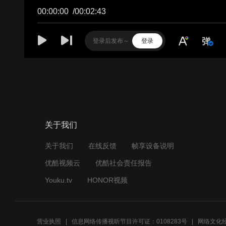
关于我们
关于我们
在线反馈
帧享设备说明
优酷视频云
优酷社会责任报告
Youku.tv
HONOR视频
营业执照
信息网络传播视听节目许可证：0108283号
网络文化经