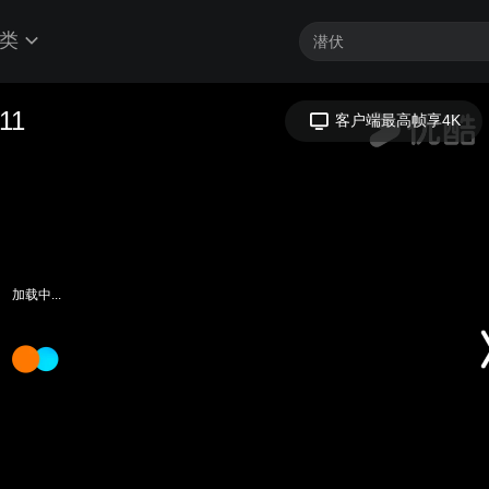
类
加载中...