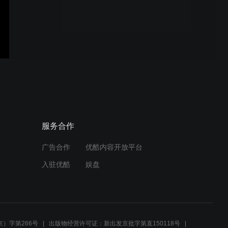
WeChat_20241111181307
18df4556718d3876fd9200
d15f269ae6_raw
服务合作
广告合作
优酷内容开放平台
654ad6abaa1c50d939dac6
入驻优酷
娱盘
0dea8e2954_raw
WeChat_20240929202131
）字第266号
出版物经营许可证：新出发京批字第直150118号