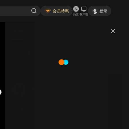
会员特惠
登录
历史
客户端
视频
讨论
5fc4362b0ae420b32cbbe8a37f7c9911
极柔弱的凡梦酱
关注
0粉丝
视频
秋韵校园