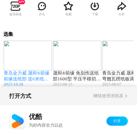
超清画质
评论
收藏
下载
分享
选集
2
01:29
00:25
缘
青岛金力威 晟和®前缘
晟和®前缘 免划伤送纸
青岛金力威 晟和
前缘送纸部 送6米纸板
部1600型 平压平模切机
弯翘瓦楞纸板调平
2025-10-28
2025-08-15
2025-08-07
运行视频
专用 送白卡纸 客户现
缘送纸 验机视频
场生产视频
打开方式
继续使用浏览器
Copyright©
2026
优酷 youku.com
版权所有
京ICP备06050721号-1
优酷
打开
为好内容全力以赴