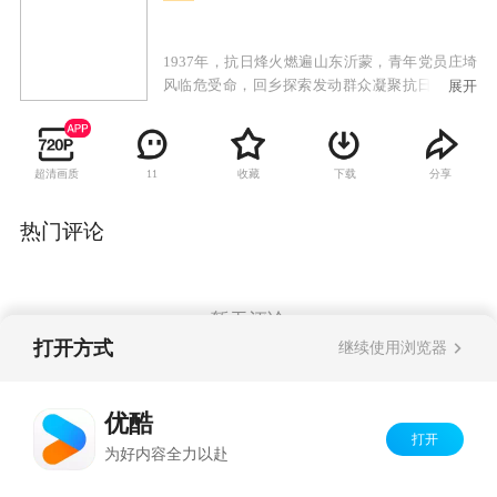
1937年，抗日烽火燃遍山东沂蒙，青年党员庄埼
风临危受命，回乡探索发动群众凝聚抗日力量之
展开
路，通过组织农救会，建立基层武装，一步步聚
沙成塔，团结一切可以团结的力量，领悟了“兵民
是胜利之本”的题中之义。在敌后也是抗日的最前
超清画质
收藏
下载
分享
11
线，军民同心浴血奋战，水乳交融，生死与共，
最终彻底驱逐日寇，重振我们的大好河山。
热门评论
暂无评论
打开方式
继续使用浏览器
Copyright©
2026
优酷 youku.com
版权所有
优酷
京ICP备06050721号-1
打开
为好内容全力以赴