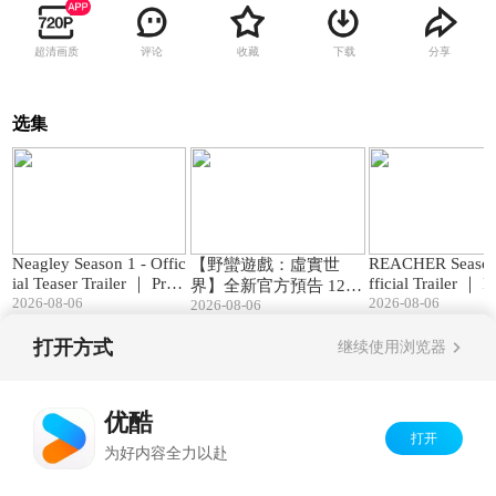
超清画质
评论
收藏
下载
分享
选集
01:23
03:05
Neagley Season 1 - Offic
REACHER Season
【野蠻遊戲：虛實世
ial Teaser Trailer ｜ Prim
fficial Trailer ｜ 
界】全新官方預告 12.2
e Video
2026-08-06
deo
2026-08-06
2026-08-06
3 (三) 聖誕跨年娛樂首
選
打开方式
继续使用浏览器
Copyright©
2026
优酷 youku.com
版权所有
京ICP备06050721号-1
优酷
打开
为好内容全力以赴