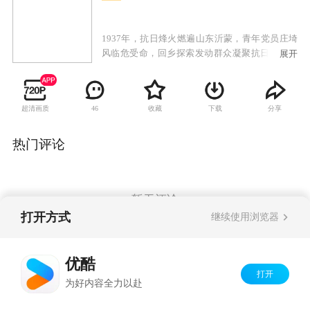
1937年，抗日烽火燃遍山东沂蒙，青年党员庄埼
风临危受命，回乡探索发动群众凝聚抗日力量之
展开
路，通过组织农救会，建立基层武装，一步步聚
沙成塔，团结一切可以团结的力量，领悟了“兵民
是胜利之本”的题中之义。在敌后也是抗日的最前
超清画质
收藏
下载
分享
46
线，军民同心浴血奋战，水乳交融，生死与共，
最终彻底驱逐日寇，重振我们的大好河山。
热门评论
暂无评论
打开方式
继续使用浏览器
Copyright©
2026
优酷 youku.com
版权所有
优酷
京ICP备06050721号-1
打开
为好内容全力以赴