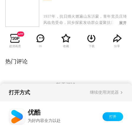
1937年，抗日烽火燃遍山东沂蒙，青年党员庄埼
风临危受命，回乡探索发动群众凝聚抗日力量之
展开
路，通过组织农救会，建立基层武装，一步步聚
沙成塔，团结一切可以团结的力量，领悟了“兵民
是胜利之本”的题中之义。在敌后也是抗日的最前
超清画质
收藏
下载
分享
35
线，军民同心浴血奋战，水乳交融，生死与共，
最终彻底驱逐日寇，重振我们的大好河山。
热门评论
暂无评论
打开方式
继续使用浏览器
Copyright©
2026
优酷 youku.com
版权所有
优酷
京ICP备06050721号-1
打开
为好内容全力以赴