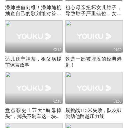
潘帅整蛊刘维！潘帅随机
粗心母亲扭坏女儿脖子，
抽查自己的歌刘维对答如
导致脖子严重错位，女儿
流
崩溃了！
02:15
01:30
适儿送宁神茶，祖父病榻
这是一部被埋没的经典港
前谏言政事
剧！
02:18
01:58
盘点影史上五大“航母掉
晨挑战115米失败，队友鼓
头”，掉头不刹车这一块...
励助他跨越压力线