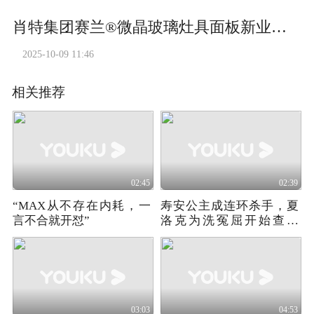
肖特集团赛兰®微晶玻璃灶具面板新业务产品经理彼得同行纪
2025-10-09 11:46
相关推荐
02:45
02:39
“MAX从不存在内耗，一
寿安公主成连环杀手，夏
言不合就开怼”
洛克为洗冤屈开始查案
《青年夏洛克》02
03:03
04:53