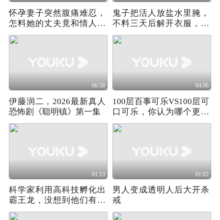
怀孕妻子突然腹痛难忍，
鬼子把活人放盐水里腌，
怎料她的丈夫竟和情人在
不料三天后解开衣服，直
一起，令人气愤
接吓傻所有鬼子
06:58
04:06
伊藤润二，2026最新真人
100层百事可乐VS100层可
恐怖剧《聪明镇》第一集
口可乐，你认为哪个更加
坚固
01:13
01:02
科学家利用高科技孵化出
男人变成透明人后大开杀
霸王龙，没想到他们有了
戒
自我意识