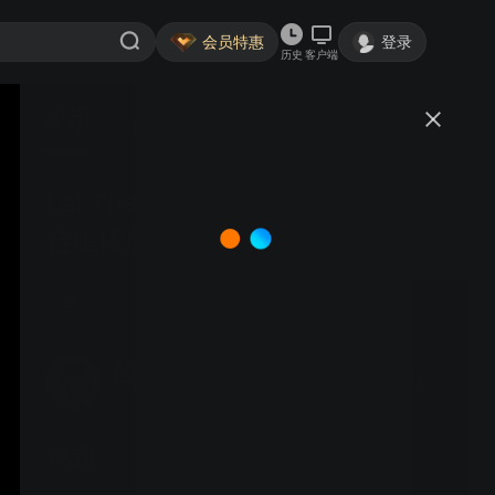
会员特惠
登录
历史
客户端
视频
讨论
Let There be Peace on Earth 美声
合唱团(香港),温馨合唱团(加拿大)
指挥: 何念强
酷友M非常守信用的埃米莉同志o
关注
0粉丝
视频