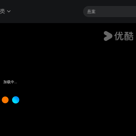
类
加载中...