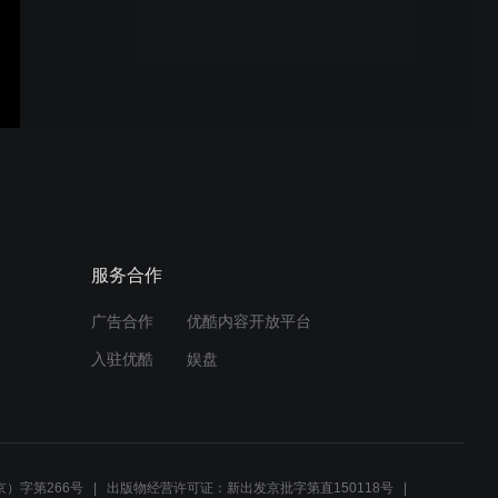
和平的翅膀 (张朝晖曲 张雁
霄词), 指挥: 张朝晖 (香港首
演) , 美声合唱团《战争、和
平与爱》主题音乐会 (香港
大会堂音乐厅)
金秋禾木村(选自合唱组曲
《五彩北疆》), 张朝晖曲词
指挥: 张朝晖 「第十三届东
盟国际合唱节」, 美声合唱
团, 中华育华合唱团, 混声合
唱
回娘家 (河北民歌 刘燕平编
服务合作
合唱) 「第十三届东盟国际
合唱节」, 指挥: 张朝晖, 美
声合唱团, 中华．育华合唱
广告合作
优酷内容开放平台
团, (混声合唱)
入驻优酷
娱盘
青春舞曲 (王洛宾记谱 王世
光编配) 「第十三届东盟国
际合唱节」, 指挥: 张朝晖,
美声合唱团, 中华．育华合
唱团, (混声合唱)
）字第266号
出版物经营许可证：新出发京批字第直150118号