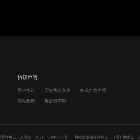
协议声明
用户协议
历史协议文本
知识产权声明
隐私政策
反盗链声明
营许可证：京网文（2024）0368-017号
网络出版服务许可证：（署）网出证（京