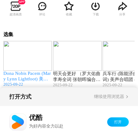
超清画质
评论
收藏
下载
分享
选集
1
04:00
06:02
Dona Nobis Pacem (Mar
明天会更好 （罗大佑曲
兵车行 (陈能济曲 杜甫
y Lynn Lightfoot) 美声
李寿全词 张朝晖编合
词) 美声合唱团 (指挥:
2025-09-22
合唱团 (香港) 指挥: 张
2025-09-22
2025-09-22
唱） 美声合唱团,温馨
张朝晖)
朝晖
合唱团 (指挥: 张朝晖)
打开方式
继续使用浏览器
Copyright©
2026
优酷 youku.com
版权所有
京ICP备06050721号-1
优酷
打开
为好内容全力以赴