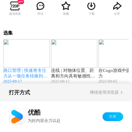
超清画质
评论
收藏
下载
分享
选集
1
01:12
01:16
路口管理 | 快速将专注
连线 | 对物体位置、距
在Cogo游戏中
力从一项任务转换到另
离和方向具有敏感性的
力
2025-09-17
2025-09-17
2025-09-05
一项任务的能力。
能力
打开方式
继续使用浏览器
Copyright©
2026
优酷 youku.com
版权所有
京ICP备06050721号-1
优酷
打开
为好内容全力以赴