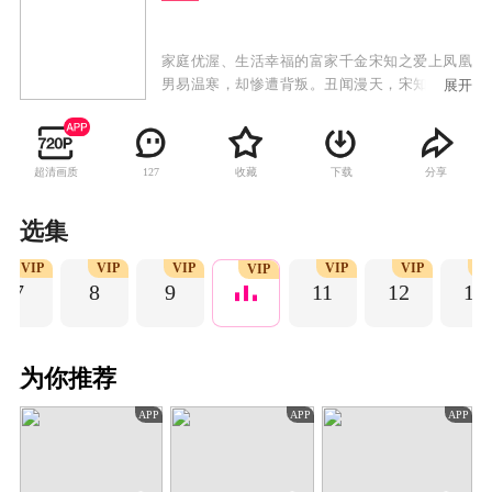
家庭优渥、生活幸福的富家千金宋知之爱上凤凰
男易温寒，却惨遭背叛。丑闻漫天，宋知之失去
展开
一切，坠桥身亡，却意外重生。重活一世，宋知
之保护亲人，报复仇敌，并与季弘企业掌权人季
白间联手，揭开隐藏多年的惊人秘密。这一次，
超清画质
收藏
下载
分享
127
她定要夺回属于自己的一切！
选集
VIP
VIP
VIP
VIP
VIP
V
VIP
7
8
9
11
12
13
为你推荐
APP
APP
APP