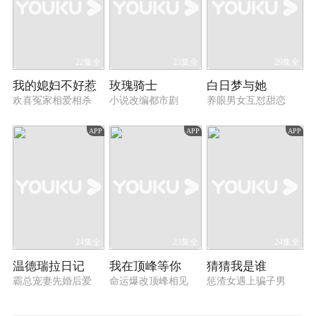
22集全
23集全
29集全
我的媳妇不好惹
玫瑰骑士
白日梦与她
欢喜冤家相爱相杀
小说改编都市剧
养眼男女互怼甜恋
APP
APP
APP
24集全
23集全
24集全
温德瑞拉日记
我在顶峰等你
猜猜我是谁
霸总宠妻先婚后爱
命运爆改顶峰相见
惩渣女遇上骗子男