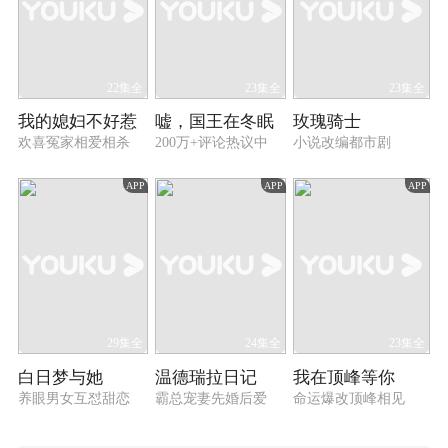
22集全
23集全
23集全
我的媳妇不好惹
嘘，国王在冬眠
玫瑰骑士
欢喜冤家相爱相杀
200万+评论热议中
小说改编都市剧
APP
APP
APP
29集全
24集全
23集全
白日梦与她
温德瑞拉日记
我在顶峰等你
养眼男女互怼甜恋
霸总宠妻先婚后爱
命运爆改顶峰相见