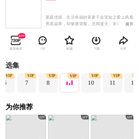
家庭优渥、生活幸福的富家千金宋知之爱上凤凰
男易温寒，却惨遭背叛。丑闻漫天，宋知之失去
展开
一切，坠桥身亡，却意外重生。重活一世，宋知
之保护亲人，报复仇敌，并与季弘企业掌权人季
白间联手，揭开隐藏多年的惊人秘密。这一次，
超清画质
收藏
下载
分享
129
她定要夺回属于自己的一切！
选集
VIP
VIP
VIP
VIP
VIP
VI
VIP
6
7
8
10
11
12
为你推荐
APP
APP
APP