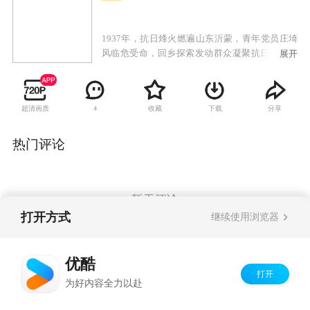
1937年，抗日烽火燃遍山东沂蒙，青年党员庄埼
风临危受命，回乡探索发动群众凝聚抗日力量之
展开
路，通过组织农救会，建立基层武装，一步步聚
沙成塔，团结一切可以团结的力量，领悟了“兵民
是胜利之本”的题中之义。在敌后也是抗日的最前
超清画质
收藏
下载
分享
4
线，军民同心浴血奋战，水乳交融，生死与共，
最终彻底驱逐日寇，重振我们的大好河山。
热门评论
暂无评论
打开方式
继续使用浏览器
Copyright©
2026
优酷 youku.com
版权所有
优酷
京ICP备06050721号-1
打开
为好内容全力以赴